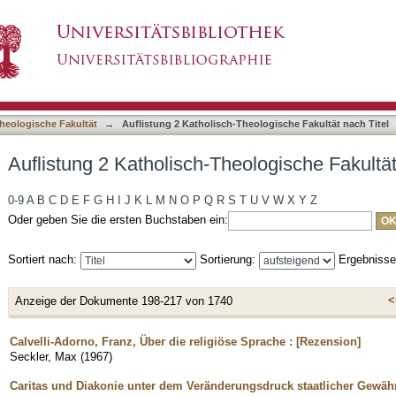
eologische Fakultät nach Titel
asiert)
heologische Fakultät
→
Auflistung 2 Katholisch-Theologische Fakultät nach Titel
Auflistung 2 Katholisch-Theologische Fakultät
0-9
A
B
C
D
E
F
G
H
I
J
K
L
M
N
O
P
Q
R
S
T
U
V
W
X
Y
Z
Oder geben Sie die ersten Buchstaben ein:
Sortiert nach:
Sortierung:
Ergebniss
<
Anzeige der Dokumente 198-217 von 1740
Calvelli-Adorno, Franz, Über die religiöse Sprache : [Rezension]
Seckler, Max
(
1967
)
Caritas und Diakonie unter dem Veränderungsdruck staatlicher Gewäh