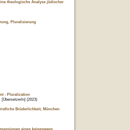
eine theologische Analyse jüdischer
rung, Pluralisierung
t - Pluralization
. [ÜbersetzerIn]
(
2023
)
ristliche Brüderlichkeit, München
Dimensionen eines keineswegs