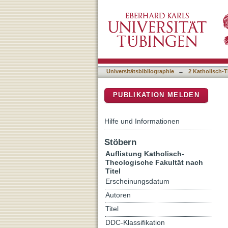
Auflistung 2 Katholisch-Th
DSpace Repositorium (Manakin b
Universitätsbibliographie
→
2 Katholisch-T
PUBLIKATION MELDEN
Hilfe und Informationen
Stöbern
Auflistung Katholisch-
Theologische Fakultät nach
Titel
Erscheinungsdatum
Autoren
Titel
DDC-Klassifikation