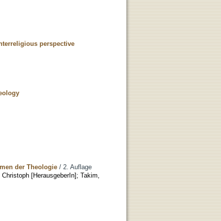
terreligious perspective
heology
emen der Theologie
/ 2. Auflage
 Christoph [HerausgeberIn]
;
Takim,