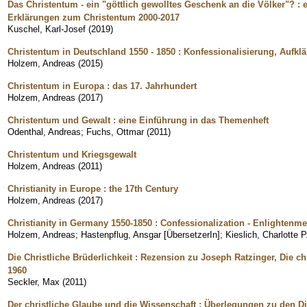
Das Christentum - ein "göttlich gewolltes Geschenk an die Völker"? : 
Erklärungen zum Christentum 2000-2017
Kuschel, Karl-Josef
(
2019
)
Christentum in Deutschland 1550 - 1850 : Konfessionalisierung, Aufklä
Holzem, Andreas
(
2015
)
Christentum in Europa : das 17. Jahrhundert
Holzem, Andreas
(
2017
)
Christentum und Gewalt : eine Einführung in das Themenheft
Odenthal, Andreas
;
Fuchs, Ottmar
(
2011
)
Christentum und Kriegsgewalt
Holzem, Andreas
(
2011
)
Christianity in Europe : the 17th Century
Holzem, Andreas
(
2017
)
Christianity in Germany 1550-1850 : Confessionalization - Enlightenmen
Holzem, Andreas
;
Hastenpflug, Ansgar [ÜbersetzerIn]
;
Kieslich, Charlotte P
Die Christliche Brüderlichkeit : Rezension zu Joseph Ratzinger, Die ch
1960
Seckler, Max
(
2011
)
Der christliche Glaube und die Wissenschaft : Überlegungen zu den 