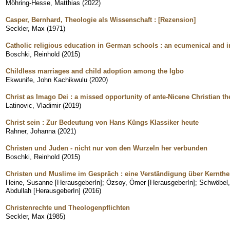
Möhring-Hesse, Matthias
(
2022
)
Casper, Bernhard, Theologie als Wissenschaft : [Rezension]
Seckler, Max
(
1971
)
Catholic religious education in German schools : an ecumenical and in
Boschki, Reinhold
(
2015
)
Childless marriages and child adoption among the Igbo
Ekwunife, John Kachikwulu
(
2020
)
Christ as Imago Dei : a missed opportunity of ante-Nicene Christian t
Latinovic, Vladimir
(
2019
)
Christ sein : Zur Bedeutung von Hans Küngs Klassiker heute
Rahner, Johanna
(
2021
)
Christen und Juden - nicht nur von den Wurzeln her verbunden
Boschki, Reinhold
(
2015
)
Christen und Muslime im Gespräch : eine Verständigung über Kernth
Heine, Susanne [HerausgeberIn]
;
Özsoy, Ömer [HerausgeberIn]
;
Schwöbel,
Abdullah [HerausgeberIn]
(
2016
)
Christenrechte und Theologenpflichten
Seckler, Max
(
1985
)