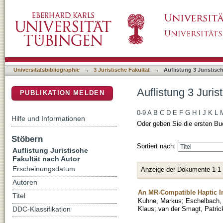
Auflistung 3 Juristische Fakultät nach Autor "
DSpace Repositorium (Manakin basiert)
Universitätsbibliographie
→
3 Juristische Fakultät
→
Auflistung 3 Juristisc
Auflistung 3 Juris
PUBLIKATION MELDEN
0-9
A
B
C
D
E
F
G
H
I
J
K
L
Hilfe und Informationen
Oder geben Sie die ersten Bu
Stöbern
Sortiert nach:
Auflistung Juristische
Fakultät nach Autor
Erscheinungsdatum
Anzeige der Dokumente 1-1
Autoren
An MR-Compatible Haptic I
Titel
Kuhne, Markus
;
Eschelbach, 
Klaus
;
van der Smagt, Patric
DDC-Klassifikation