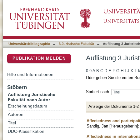
Auflistung 3 Juristische Fakultät nach Autor 
DSpace Repositorium (Manakin basiert)
Universitätsbibliographie
→
3 Juristische Fakultät
→
Auflistung 3 Juristisc
Auflistung 3 Juris
PUBLIKATION MELDEN
0-9
A
B
C
D
E
F
G
H
I
J
K
L
Hilfe und Informationen
Oder geben Sie die ersten Bu
Stöbern
Sortiert nach:
Auflistung Juristische
Fakultät nach Autor
Erscheinungsdatum
Anzeige der Dokumente 1-2
Autoren
Affectedness and participati
Titel
Sändig, Jan [HerausgeberIn]
DDC-Klassifikation
Affectedness in internationa