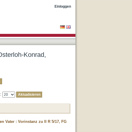
Einloggen
"Osterloh-Konrad,
e:
 Vater : Vorinstanz zu II R 5/17, FG