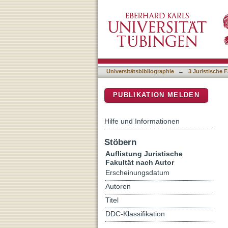
Auflistung 3 Juristische F
DSpace Repositorium (Manakin b
Universitätsbibliographie
→
3 Juristische F
PUBLIKATION MELDEN
Hilfe und Informationen
Stöbern
Auflistung Juristische
Fakultät nach Autor
Erscheinungsdatum
Autoren
Titel
DDC-Klassifikation