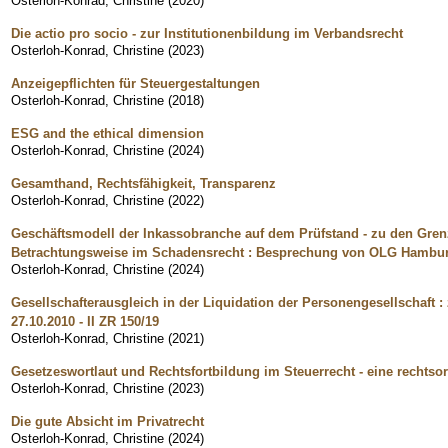
Osterloh-Konrad, Christine
(
2020
)
Die actio pro socio - zur Institutionenbildung im Verbandsrecht
Osterloh-Konrad, Christine
(
2023
)
Anzeigepflichten für Steuergestaltungen
Osterloh-Konrad, Christine
(
2018
)
ESG and the ethical dimension
Osterloh-Konrad, Christine
(
2024
)
Gesamthand, Rechtsfähigkeit, Transparenz
Osterloh-Konrad, Christine
(
2022
)
Geschäftsmodell der Inkassobranche auf dem Prüfstand - zu den Grenz
Betrachtungsweise im Schadensrecht : Besprechung von OLG Hamburg 
Osterloh-Konrad, Christine
(
2024
)
Gesellschafterausgleich in der Liquidation der Personengesellschaft 
27.10.2010 - II ZR 150/19
Osterloh-Konrad, Christine
(
2021
)
Gesetzeswortlaut und Rechtsfortbildung im Steuerrecht - eine rechts
Osterloh-Konrad, Christine
(
2023
)
Die gute Absicht im Privatrecht
Osterloh-Konrad, Christine
(
2024
)