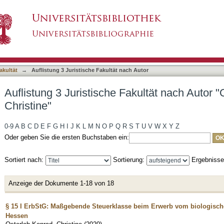
akultät nach Autor "Osterloh-Konrad, Christine"
asiert)
akultät
→
Auflistung 3 Juristische Fakultät nach Autor
Auflistung 3 Juristische Fakultät nach Autor 
Christine"
0-9
A
B
C
D
E
F
G
H
I
J
K
L
M
N
O
P
Q
R
S
T
U
V
W
X
Y
Z
Oder geben Sie die ersten Buchstaben ein:
Sortiert nach:
Sortierung:
Ergebniss
Anzeige der Dokumente 1-18 von 18
§ 15 I ErbStG: Maßgebende Steuerklasse beim Erwerb vom biologischen
Hessen