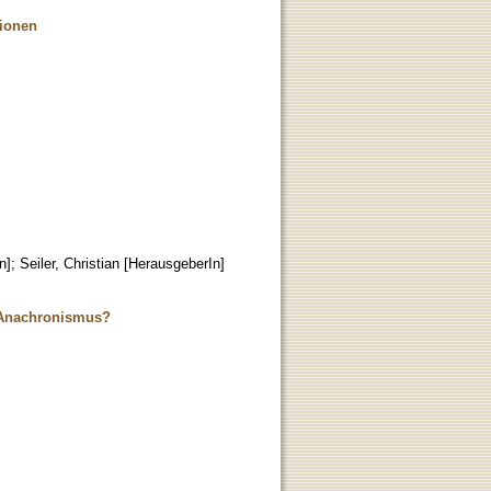
tionen
n]
;
Seiler, Christian [HerausgeberIn]
r Anachronismus?