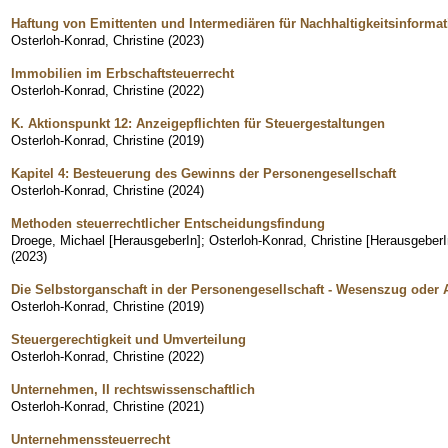
Haftung von Emittenten und Intermediären für Nachhaltigkeitsinforma
Osterloh-Konrad, Christine
(
2023
)
Immobilien im Erbschaftsteuerrecht
Osterloh-Konrad, Christine
(
2022
)
K. Aktionspunkt 12: Anzeigepflichten für Steuergestaltungen
Osterloh-Konrad, Christine
(
2019
)
Kapitel 4: Besteuerung des Gewinns der Personengesellschaft
Osterloh-Konrad, Christine
(
2024
)
Methoden steuerrechtlicher Entscheidungsfindung
Droege, Michael [HerausgeberIn]
;
Osterloh-Konrad, Christine [HerausgeberI
(
2023
)
Die Selbstorganschaft in der Personengesellschaft - Wesenszug ode
Osterloh-Konrad, Christine
(
2019
)
Steuergerechtigkeit und Umverteilung
Osterloh-Konrad, Christine
(
2022
)
Unternehmen, II rechtswissenschaftlich
Osterloh-Konrad, Christine
(
2021
)
Unternehmenssteuerrecht