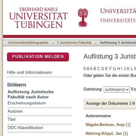
Auflistung 3 Juristische Fakultät nach Autor
DSpace Repositorium (Manakin basiert)
Universitätsbibliographie
→
3 Juristische Fakultät
→
Auflistung 3 Juristisc
Auflistung 3 Juris
PUBLIKATION MELDEN
0-9
A
B
C
D
E
F
G
H
I
J
K
L
Hilfe und Informationen
Oder geben Sie die ersten Bu
Stöbern
Sortierung:
Er
Auflistung Juristische
Fakultät nach Autor
Erscheinungsdatum
Anzeige der Dokumente 1-9
Autoren
Autorenname
Titel
Nägele-Berkner, Anja
[1]
DDC-Klassifikation
Nehring-Köppl, Jan
[1]