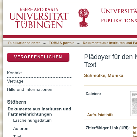
Plädoyer für den Neuen Deutschen Kriminalr
DSpace Repositorium (Manakin basiert)
Publikationsdienste
→
TOBIAS-portale
→
Dokumente aus Instituten und Pa
Plädoyer für den
VERÖFFENTLICHEN
Text
Kontakt
Schmolke, Monika
Verträge
Hilfe und Informationen
Dateien:
Stöbern
Dokumente aus Instituten und
Partnereinrichtungen
Aufrufstatistik
Erscheinungsdatum
Zitierfähiger Link (URI):
ht
Autoren
ht
Titel