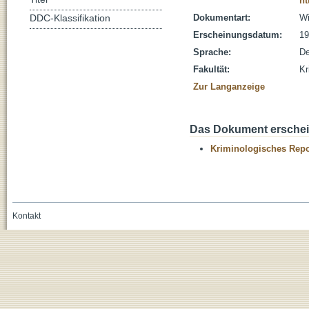
ht
Dokumentart:
Wi
DDC-Klassifikation
Erscheinungsdatum:
19
Sprache:
De
Fakultät:
Kr
Zur Langanzeige
Das Dokument erschein
Kriminologisches Repo
Kontakt