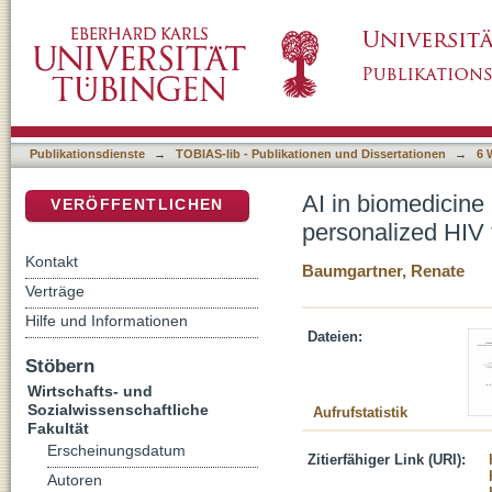
AI in biomedicine and healthcare: Sociologic
DSpace Repositorium (Manakin basiert)
cancer detection tools
Publikationsdienste
→
TOBIAS-lib - Publikationen und Dissertationen
→
6 
AI in biomedicine
VERÖFFENTLICHEN
personalized HIV 
Kontakt
Baumgartner, Renate
Verträge
Hilfe und Informationen
Dateien:
Stöbern
Wirtschafts- und
Sozialwissenschaftliche
Aufrufstatistik
Fakultät
Erscheinungsdatum
Zitierfähiger Link (URI):
Autoren