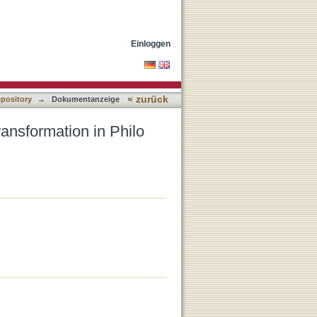
Paul
Einloggen
« zurück
epository
→
Dokumentanzeige
ansformation in Philo