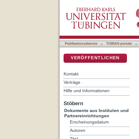
Physical and mystical dim
DSpace Repositorium (Manakin b
Publikationsdienste
→
TOBIAS-portale
→
VERÖFFENTLICHEN
Kontakt
Verträge
Hilfe und Informationen
Stöbern
Dokumente aus Instituten und
Partnereinrichtungen
Erscheinungsdatum
Autoren
Titel