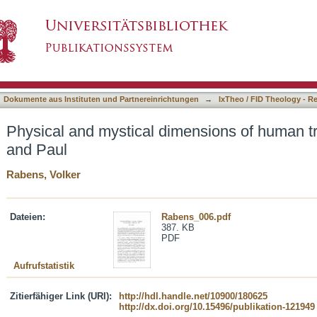
ensions of human transformation in Philo and 
asiert)
Dokumente aus Instituten und Partnereinrichtungen
→
IxTheo / FID Theology - R
Physical and mystical dimensions of human tr
and Paul
Rabens, Volker
Dateien:
Rabens_006.pdf
387. KB
PDF
Aufrufstatistik
Zitierfähiger Link (URI):
http://hdl.handle.net/10900/180625
http://dx.doi.org/10.15496/publikation-121949