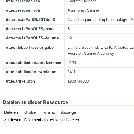
utue.personen.roh
Foerster, Michael
utue.personen.roh
Aisenbrey, Sabine
dcterms.isPartOf.ZSTitelID
Canadian journal of ophthalmology - N
dcterms.isPartOf.ZS-Issue
5
dcterms.isPartOf.ZS-Volume
49
utue.titel.verfasserangabe
Daniela Süsskind, Elke K. Altpeter, L
Foerster, Sabine Aisenbrey
utue.publikation.abrufzeichen
o123
utue.publikation.swbdatum
2411
utue.artikel.ppn
1908744200
Dateien zu dieser Ressource
Dateien
Größe
Format
Anzeige
Zu diesem Dokument gibt es keine Dateien.