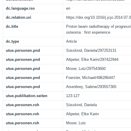
dc.language.iso
en
dc.relation.uri
https://doi.org/10.1016/j.jcjo.2014.07.
dc.title
Proton beam radiotherapy of progressiv
osteoma : first experience
dc.type
Article
utue.personen.pnd
Süsskind, Daniela/297253131
utue.personen.pnd
Altpeter, Elke Karin/297422944
utue.personen.pnd
Moser, Lutz/297543660
utue.personen.pnd
Foerster, Michael/496286447
utue.personen.pnd
Aisenbrey, Sabine/293557365
utue.publikation.seiten
123-127
utue.personen.roh
Süsskind, Daniela
utue.personen.roh
Altpeter, Elke Karin
utue.personen.roh
Moser, Lutz