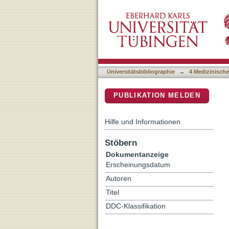
Proton beam radiotherapy o
DSpace Repositorium (Manakin b
Universitätsbibliographie
→
4 Medizinische
PUBLIKATION MELDEN
Hilfe und Informationen
Stöbern
Dokumentanzeige
Erscheinungsdatum
Autoren
Titel
DDC-Klassifikation