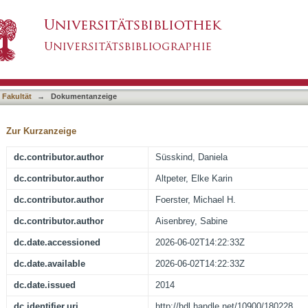
f progressive pediatric choroidal osteoma : fi
asiert)
 Fakultät
→
Dokumentanzeige
Zur Kurzanzeige
dc.contributor.author
Süsskind, Daniela
dc.contributor.author
Altpeter, Elke Karin
dc.contributor.author
Foerster, Michael H.
dc.contributor.author
Aisenbrey, Sabine
dc.date.accessioned
2026-06-02T14:22:33Z
dc.date.available
2026-06-02T14:22:33Z
dc.date.issued
2014
dc.identifier.uri
http://hdl.handle.net/10900/180228