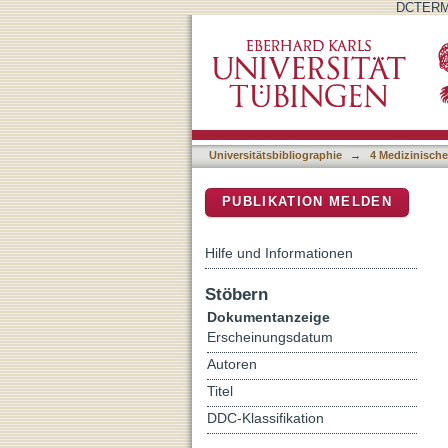
DCTERMS
After the Feudal Revoluti
DSpace Repositorium (Manakin b
Centuries
Universitätsbibliographie
→
4 Medizinische
PUBLIKATION MELDEN
Hilfe und Informationen
Stöbern
Dokumentanzeige
Erscheinungsdatum
Autoren
Titel
DDC-Klassifikation