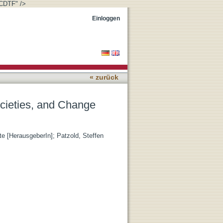
CDTF" />
he Tenth to Twelfth
Einloggen
« zurück
ocieties, and Change
e [HerausgeberIn]
;
Patzold, Steffen