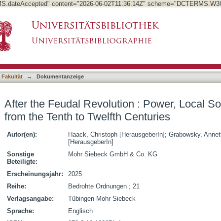
.dateAccepted" content="2026-06-02T11:36:14Z" scheme="DCTERMS.W3
on : Power, Local Societies, and Change from t
asiert)
 Fakultät
→
Dokumentanzeige
After the Feudal Revolution : Power, Local S
from the Tenth to Twelfth Centuries
Autor(en):
Haack, Christoph [HerausgeberIn]
;
Grabowsky, Annett
[HerausgeberIn]
Sonstige
Mohr Siebeck GmbH & Co. KG
Beteiligte:
Erscheinungsjahr:
2025
Reihe:
Bedrohte Ordnungen ; 21
Verlagsangabe:
Tübingen Mohr Siebeck
Sprache:
Englisch