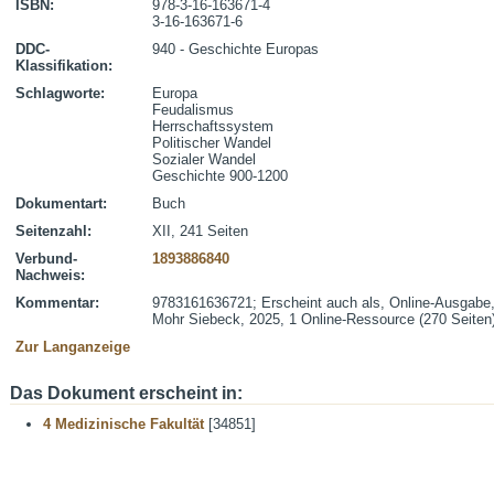
ISBN:
978-3-16-163671-4
3-16-163671-6
DDC-
940 - Geschichte Europas
Klassifikation:
Schlagworte:
Europa
Feudalismus
Herrschaftssystem
Politischer Wandel
Sozialer Wandel
Geschichte 900-1200
Dokumentart:
Buch
Seitenzahl:
XII, 241 Seiten
Verbund-
1893886840
Nachweis:
Kommentar:
9783161636721; Erscheint auch als, Online-Ausgabe, 
Mohr Siebeck, 2025, 1 Online-Ressource (270 Seiten)
Zur Langanzeige
Das Dokument erscheint in:
4 Medizinische Fakultät
[34851]