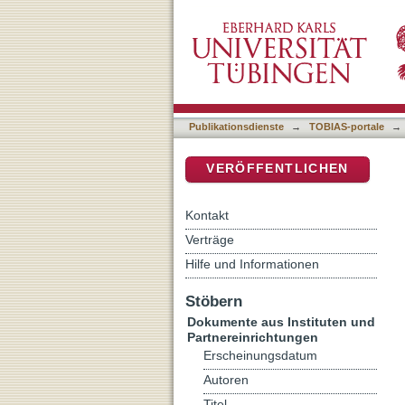
Gottes Hilfe für alle Mens
DSpace Repositorium (Manakin b
Publikationsdienste
→
TOBIAS-portale
→
VERÖFFENTLICHEN
Kontakt
Verträge
Hilfe und Informationen
Stöbern
Dokumente aus Instituten und
Partnereinrichtungen
Erscheinungsdatum
Autoren
Titel