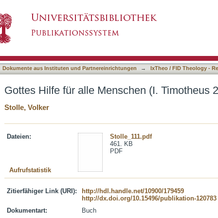
chen (I. Timotheus 2,4)
asiert)
Dokumente aus Instituten und Partnereinrichtungen
→
IxTheo / FID Theology - R
Gottes Hilfe für alle Menschen (I. Timotheus 2
Stolle, Volker
Dateien:
Stolle_111.pdf
461. KB
PDF
Aufrufstatistik
Zitierfähiger Link (URI):
http://hdl.handle.net/10900/179459
http://dx.doi.org/10.15496/publikation-120783
Dokumentart:
Buch