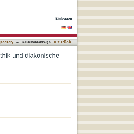
s
Einloggen
« zurück
epository
→
Dokumentanzeige
Ethik und diakonische