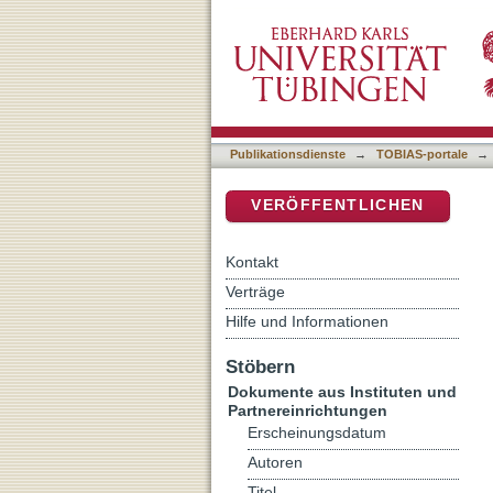
Tafeln als Herausforderun
DSpace Repositorium (Manakin b
Publikationsdienste
→
TOBIAS-portale
→
VERÖFFENTLICHEN
Kontakt
Verträge
Hilfe und Informationen
Stöbern
Dokumente aus Instituten und
Partnereinrichtungen
Erscheinungsdatum
Autoren
Titel