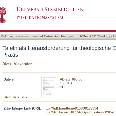
g für theologische Ethik und diakonische Praxi
asiert)
Dokumente aus Instituten und Partnereinrichtungen
→
IxTheo / FID Theology - R
Tafeln als Herausforderung für theologische 
Praxis
Dietz, Alexander
Dateien:
ADietz_060.pdf
436. KB
PDF
Aufrufstatistik
Zitierfähiger Link (URI):
http://hdl.handle.net/10900/179354
http://dx.doi.org/10.15496/publikation-120678