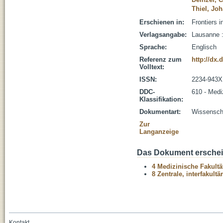
Thiel, Jo
Erschienen in:
Frontiers 
Verlagsangabe:
Lausanne :
Sprache:
Englisch
Referenz zum
http://dx.
Volltext:
ISSN:
2234-943X
DDC-
610 - Medi
Klassifikation:
Dokumentart:
Wissenscha
Zur
Langanzeige
Das Dokument erschein
4 Medizinische Fakultä
8 Zentrale, interfakult
Kontakt