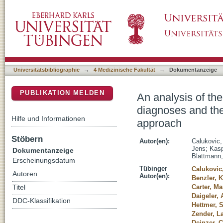
An analysis of the distribution of bone and so
DSpace Repositorium (Manakin basiert)
Southwest Germany: a multicenter approach
Universitätsbibliographie
→
4 Medizinische Fakultät
→
Dokumentanzeige
PUBLIKATION MELDEN
An analysis of the
diagnoses and the
Hilfe und Informationen
approach
Stöbern
Autor(en):
Calukovic,
Jens
;
Kasp
Dokumentanzeige
Blattmann,
Erscheinungsdatum
Tübinger
Calukovic
Autoren
Autor(en):
Benzler, K
Carter, Ma
Titel
Daigeler, 
DDC-Klassifikation
Hettmer, 
Zender, L
Deinzer, C