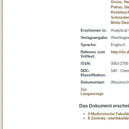
Gross, Ha
Petras, Da
Knoblauc
Schneider
Brötz-Oest
Erschienen in:
Analytical
Verlagsangabe:
Washingto
Sprache:
Englisch
Referenz zum
http://dx
Volltext:
ISSN:
0003-2700
DDC-
540 - Che
Klassifikation:
Dokumentart:
Wissenscha
Zur
Langanzeige
Das Dokument erschein
4 Medizinische Fakultä
8 Zentrale, interfakult