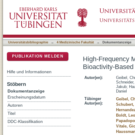
High-Frequency Microfluidic Fractionation f
DSpace Repositorium (Manakin basiert)
Metabolomics
Universitätsbibliographie
→
4 Medizinische Fakultät
→
Dokumentanzeige
PUBLIKATION MELDEN
High-Frequency Mi
Bioactivity-Base
Hilfe und Informationen
Autor(en):
Geibel, Chr
Schneider,
Stöbern
Jakub
;
Ha
Dokumentanzeige
Daniel
Erscheinungsdatum
Tübinger
Geibel, Ch
Autor(en):
Schubert,
Autoren
Hernandez
Titel
Boldt, Le
Papadopou
DDC-Klassifikation
Vitale, G
Haussman