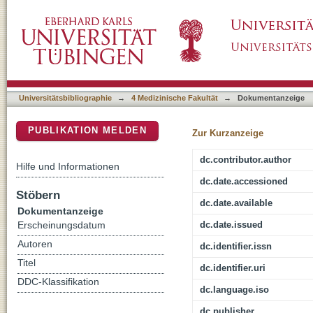
Comparative in vitro susceptibility of clinical
DSpace Repositorium (Manakin basiert)
oleylphosphocholine
Universitätsbibliographie
→
4 Medizinische Fakultät
→
Dokumentanzeige
PUBLIKATION MELDEN
Zur Kurzanzeige
dc.contributor.author
Hilfe und Informationen
dc.date.accessioned
Stöbern
dc.date.available
Dokumentanzeige
dc.date.issued
Erscheinungsdatum
Autoren
dc.identifier.issn
Titel
dc.identifier.uri
DDC-Klassifikation
dc.language.iso
dc.publisher