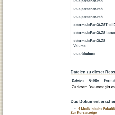
utue.personen.roh
utue.personen.roh
utue.personen.roh
dcterms.isPartOf.ZSTitelI
dcterms.isPartOf.ZS-Issue
dcterms.isPartOf.ZS-
Volume
utue.fakultaet
Dateien zu dieser Res
Dateien
Größe
Forma
Zu diesem Dokument gibt es 
Das Dokument erschein
4 Medizinische Fakultä
Zur Kurzanzeige