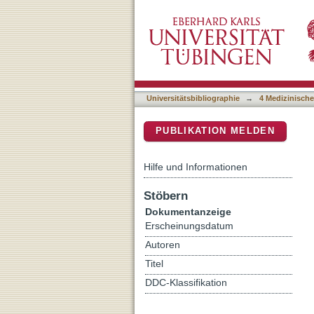
Validation of a Pretranspla
DSpace Repositorium (Manakin b
donor Liver Transplantati
Universitätsbibliographie
→
4 Medizinische
PUBLIKATION MELDEN
Hilfe und Informationen
Stöbern
Dokumentanzeige
Erscheinungsdatum
Autoren
Titel
DDC-Klassifikation