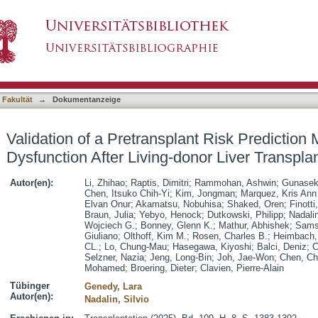
nt Risk Prediction Model for Early Allograft Dys
asiert)
on
 Fakultät
→
Dokumentanzeige
Validation of a Pretransplant Risk Prediction M
Dysfunction After Living-donor Liver Transpla
Autor(en):
Li, Zhihao
;
Raptis, Dimitri
;
Rammohan, Ashwin
;
Gunasek
Chen, Itsuko Chih-Yi
;
Kim, Jongman
;
Marquez, Kris Ann
Elvan Onur
;
Akamatsu, Nobuhisa
;
Shaked, Oren
;
Finotti
Braun, Julia
;
Yebyo, Henock
;
Dutkowski, Philipp
;
Nadalin
Wojciech G.
;
Bonney, Glenn K.
;
Mathur, Abhishek
;
Sams
Giuliano
;
Olthoff, Kim M.
;
Rosen, Charles B.
;
Heimbach, 
CL.
;
Lo, Chung-Mau
;
Hasegawa, Kiyoshi
;
Balci, Deniz
;
C
Selzner, Nazia
;
Jeng, Long-Bin
;
Joh, Jae-Won
;
Chen, Ch
Mohamed
;
Broering, Dieter
;
Clavien, Pierre-Alain
Tübinger
Genedy, Lara
Autor(en):
Nadalin, Silvio