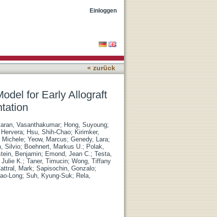
function After Living-
Einloggen
« zurück
odel for Early Allograft
ntation
aran, Vasanthakumar
;
Hong, Suyoung
;
 Hervera
;
Hsu, Shih-Chao
;
Kirimker,
, Michele
;
Yeow, Marcus
;
Genedy, Lara
;
, Silvio
;
Boehnert, Markus U.
;
Polak,
tein, Benjamin
;
Emond, Jean C.
;
Testa,
Julie K.
;
Taner, Timucin
;
Wong, Tiffany
attral, Mark
;
Sapisochin, Gonzalo
;
ao-Long
;
Suh, Kyung-Suk
;
Rela,