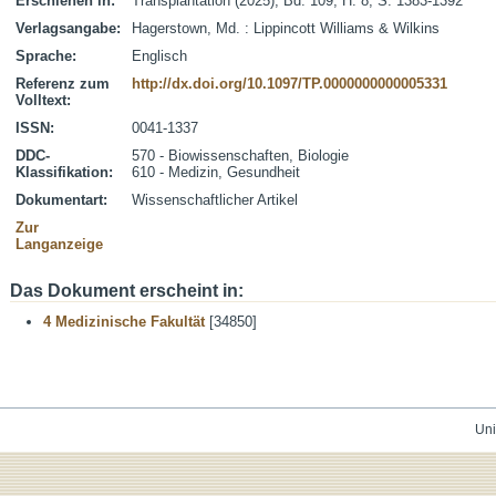
Erschienen in:
Transplantation (2025), Bd. 109, H. 8, S. 1383-1392
Verlagsangabe:
Hagerstown, Md. : Lippincott Williams & Wilkins
Sprache:
Englisch
Referenz zum
http://dx.doi.org/10.1097/TP.0000000000005331
Volltext:
ISSN:
0041-1337
DDC-
570 - Biowissenschaften, Biologie
Klassifikation:
610 - Medizin, Gesundheit
Dokumentart:
Wissenschaftlicher Artikel
Zur
Langanzeige
Das Dokument erscheint in:
4 Medizinische Fakultät
[34850]
Uni