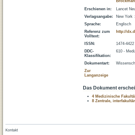
Brockmann
Erschienen in:
Lancet Neu
Verlagsangabe:
New York :
Sprache:
Englisch
Referenz zum
http://dx.
Volltext:
ISSN:
1474-4422
DDC-
610 - Medi
Klassifikation:
Dokumentart:
Wissenscha
Zur
Langanzeige
Das Dokument erschein
4 Medizinische Fakultä
8 Zentrale, interfakult
Kontakt