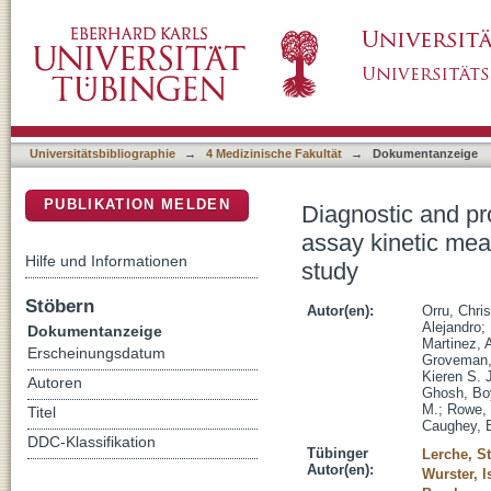
Diagnostic and prognostic value of α-synucle
DSpace Repositorium (Manakin basiert)
Parkinson's disease: a longitudinal cohort st
Universitätsbibliographie
→
4 Medizinische Fakultät
→
Dokumentanzeige
PUBLIKATION MELDEN
Diagnostic and pr
assay kinetic mea
Hilfe und Informationen
study
Stöbern
Autor(en):
Orru, Chris
Alejandro
;
Dokumentanzeige
Martinez, 
Erscheinungsdatum
Groveman,
Kieren S. 
Autoren
Ghosh, Bo
M.
;
Rowe,
Titel
Caughey, 
DDC-Klassifikation
Tübinger
Lerche, St
Autor(en):
Wurster, I