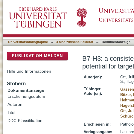
B7-H3: a consistent marker in metastatic colo
DSpace Repositorium (Manakin basiert)
Universitätsbibliographie
→
4 Medizinische Fakultät
→
Dokumentanzeige
PUBLIKATION MELDEN
B7-H3: a consiste
potential for targ
Hilfe und Informationen
Autor(en):
Ott, Jul
S.
;
Hage
Stöbern
Tübinger
Gassen
Dokumentanzeige
Autor(en):
Bitzer,
Erscheinungsdatum
Heitma
Autoren
Hagelst
Ott, Ju
Titel
Schürch
DDC-Klassifikation
Erschienen in:
Patholo
Verlagsangabe:
Lausann