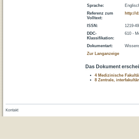
Sprache:
Englisc
Referenz zum
http://
Volltext:
ISSN:
1219-4
DDC-
610 - M
Klassifikation:
Dokumentart:
Wissens
Zur Langanzeige
Das Dokument erschein
4 Medizinische Fakultä
8 Zentrale, interfakult
Kontakt