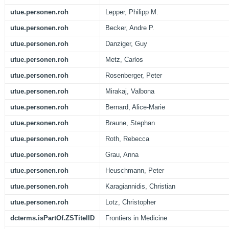
utue.personen.roh
Lepper, Philipp M.
utue.personen.roh
Becker, Andre P.
utue.personen.roh
Danziger, Guy
utue.personen.roh
Metz, Carlos
utue.personen.roh
Rosenberger, Peter
utue.personen.roh
Mirakaj, Valbona
utue.personen.roh
Bernard, Alice-Marie
utue.personen.roh
Braune, Stephan
utue.personen.roh
Roth, Rebecca
utue.personen.roh
Grau, Anna
utue.personen.roh
Heuschmann, Peter
utue.personen.roh
Karagiannidis, Christian
utue.personen.roh
Lotz, Christopher
dcterms.isPartOf.ZSTitelID
Frontiers in Medicine