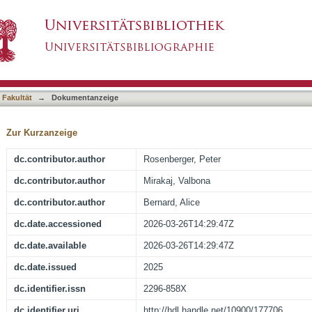
thrombosis on outcome of 945 COVID-19 VV-E
asiert)
 Fakultät
→
Dokumentanzeige
Zur Kurzanzeige
dc.contributor.author
Rosenberger, Peter
dc.contributor.author
Mirakaj, Valbona
dc.contributor.author
Bernard, Alice
dc.date.accessioned
2026-03-26T14:29:47Z
dc.date.available
2026-03-26T14:29:47Z
dc.date.issued
2025
dc.identifier.issn
2296-858X
dc.identifier.uri
http://hdl.handle.net/10900/177706