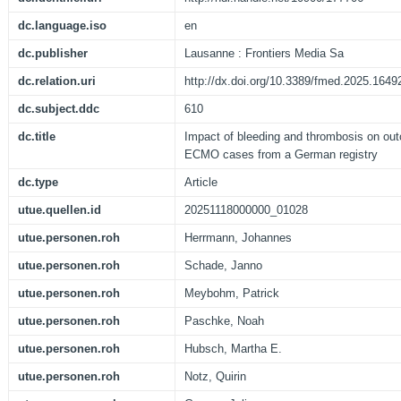
dc.language.iso
en
dc.publisher
Lausanne : Frontiers Media Sa
dc.relation.uri
http://dx.doi.org/10.3389/fmed.2025.1649
dc.subject.ddc
610
dc.title
Impact of bleeding and thrombosis on o
ECMO cases from a German registry
dc.type
Article
utue.quellen.id
20251118000000_01028
utue.personen.roh
Herrmann, Johannes
utue.personen.roh
Schade, Janno
utue.personen.roh
Meybohm, Patrick
utue.personen.roh
Paschke, Noah
utue.personen.roh
Hubsch, Martha E.
utue.personen.roh
Notz, Quirin