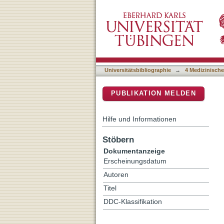
Impact of bleeding and 
DSpace Repositorium (Manakin b
registry
Universitätsbibliographie
→
4 Medizinische
PUBLIKATION MELDEN
Hilfe und Informationen
Stöbern
Dokumentanzeige
Erscheinungsdatum
Autoren
Titel
DDC-Klassifikation