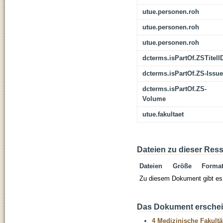
utue.personen.roh
utue.personen.roh
utue.personen.roh
dcterms.isPartOf.ZSTitelI
dcterms.isPartOf.ZS-Issue
dcterms.isPartOf.ZS-
Volume
utue.fakultaet
Dateien zu dieser Res
Dateien
Größe
Forma
Zu diesem Dokument gibt es 
Das Dokument erschein
4 Medizinische Fakultä