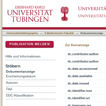
The interplay between social dominance and
DSpace Repositorium (Manakin basiert)
uncertainty: Evidence from event-related pote
Universitätsbibliographie
→
4 Medizinische Fakultät
→
Dokumentanzeige
PUBLIKATION MELDEN
Zur Kurzanzeige
dc.contributor.author
Hilfe und Informationen
dc.contributor.author
Stöbern
dc.date.accessioned
Dokumentanzeige
dc.date.available
Erscheinungsdatum
Autoren
dc.date.issued
Titel
dc.identifier.issn
DDC-Klassifikation
dc.identifier.uri
dc.language.iso