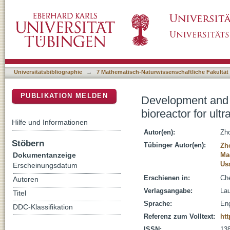
Development and biological validation of a fl
DSpace Repositorium (Manakin basiert)
bioprocesses
Universitätsbibliographie
→
7 Mathematisch-Naturwissenschaftliche Fakultät
PUBLIKATION MELDEN
Development and b
bioreactor for ult
Hilfe und Informationen
Autor(en):
Zh
Stöbern
Tübinger Autor(en):
Zh
Dokumentanzeige
Ma
Us
Erscheinungsdatum
Erschienen in:
Che
Autoren
Verlagsangabe:
Lau
Titel
Sprache:
Eng
DDC-Klassifikation
Referenz zum Volltext:
htt
ISSN:
13