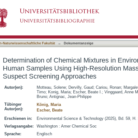
l Mixtures in Environmental, Food, and Huma
asiert)
metry-Based Suspect Screening Approaches
h-Naturwissenschaftliche Fakultät
→
Dokumentanzeige
Determination of Chemical Mixtures in Envir
Human Samples Using High-Resolution Mass
Suspect Screening Approaches
Autor(en):
Motteau, Solene
;
Dervilly, Gaud
;
Cariou, Ronan
;
Margale
Timo
;
Konig, Maria
;
Escher, Beate I.
;
Vinggaard, Anne M
Bruno
;
Antignac, Jean-Philippe
Tübinger
König, Maria
Autor(en):
Escher, Beate
Erschienen in:
Environmental Science & Technology (2025), Bd. 59, H.
Verlagsangabe:
Washington : Amer Chemical Soc
Sprache:
Englisch