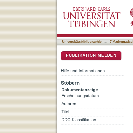
Determination of Chemica
DSpace Repositorium (Manakin b
Resolution Mass Spectro
Universitätsbibliographie
→
7 Mathematisc
PUBLIKATION MELDEN
Hilfe und Informationen
Stöbern
Dokumentanzeige
Erscheinungsdatum
Autoren
Titel
DDC-Klassifikation