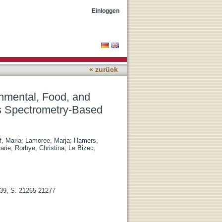
n Samples Using High-
Einloggen
« zurück
onmental, Food, and
 Spectrometry-Based
f, Maria
;
Lamoree, Marja
;
Hamers,
arie
;
Rorbye, Christina
;
Le Bizec,
 39, S. 21265-21277