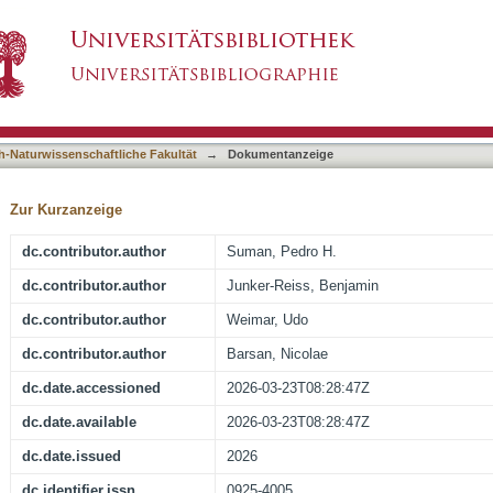
ng mechanism of single-crystalline Sn3O4 nano
asiert)
sotopically labeled gases
h-Naturwissenschaftliche Fakultät
→
Dokumentanzeige
Zur Kurzanzeige
dc.contributor.author
Suman, Pedro H.
dc.contributor.author
Junker-Reiss, Benjamin
dc.contributor.author
Weimar, Udo
dc.contributor.author
Barsan, Nicolae
dc.date.accessioned
2026-03-23T08:28:47Z
dc.date.available
2026-03-23T08:28:47Z
dc.date.issued
2026
dc.identifier.issn
0925-4005