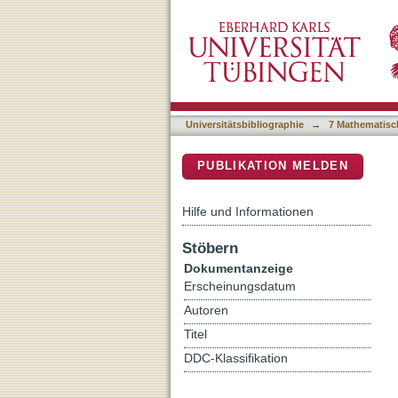
Unraveling the gas sensi
DSpace Repositorium (Manakin b
DRIFT spectroscopy and i
Universitätsbibliographie
→
7 Mathematisc
PUBLIKATION MELDEN
Hilfe und Informationen
Stöbern
Dokumentanzeige
Erscheinungsdatum
Autoren
Titel
DDC-Klassifikation