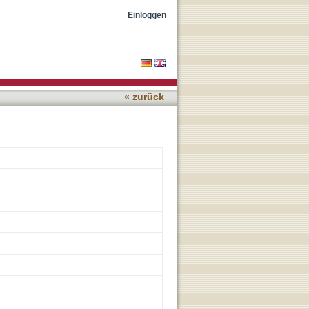
belts using operando
Einloggen
« zurück