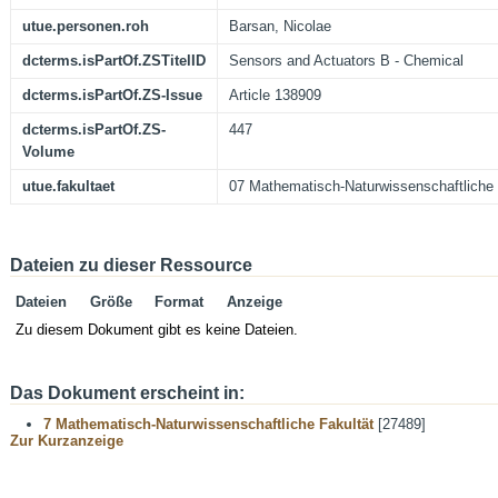
utue.personen.roh
Barsan, Nicolae
dcterms.isPartOf.ZSTitelID
Sensors and Actuators B - Chemical
dcterms.isPartOf.ZS-Issue
Article 138909
dcterms.isPartOf.ZS-
447
Volume
utue.fakultaet
07 Mathematisch-Naturwissenschaftliche 
Dateien zu dieser Ressource
Dateien
Größe
Format
Anzeige
Zu diesem Dokument gibt es keine Dateien.
Das Dokument erscheint in:
7 Mathematisch-Naturwissenschaftliche Fakultät
[27489]
Zur Kurzanzeige