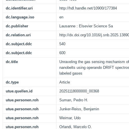
dc.identifier.uri
http://hdl.handle.net/10900/177384
dc.language.iso
en
dc.publisher
Lausanne : Elsevier Science Sa
dc.relation.uri
http://dx.doi.org/10.1016/j.snb.2025.1389
dc.subject.ddc
540
dc.subject.ddc
600
dc.title
Unraveling the gas sensing mechanism of
nanobelts using operando DRIFT spectros
labeled gases
dc.type
Article
utue.quellen.id
20251118000000_00368
utue.personen.roh
Suman, Pedro H.
utue.personen.roh
Junker-Reiss, Benjamin
utue.personen.roh
Weimar, Udo
utue.personen.roh
Orlandi, Marcelo O.