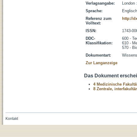
Verlagsangabe:
London 
Sprache:
Englisc
Referenz zum
http://
Volltext:
ISSN:
1743-00
DDC-
600 - Te
Klassifikation:
610 - Me
570 - Bi
Dokumentart:
Wissensc
Zur Langanzeige
Das Dokument erschein
4 Medizinische Fakultä
8 Zentrale, interfakult
Kontakt