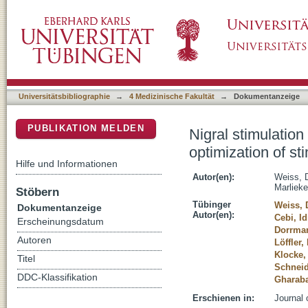
Nigral stimulation for freezing of gait: kinema
DSpace Repositorium (Manakin basiert)
frequency
Universitätsbibliographie
→
4 Medizinische Fakultät
→
Dokumentanzeige
PUBLIKATION MELDEN
Nigral stimulation
optimization of st
Hilfe und Informationen
Autor(en):
Weiss, 
Marlieke
Stöbern
Tübinger
Weiss, 
Dokumentanzeige
Autor(en):
Cebi, Id
Erscheinungsdatum
Dorrman
Autoren
Löffler,
Klocke,
Titel
Schneid
DDC-Klassifikation
Gharaba
Erschienen in:
Journal 