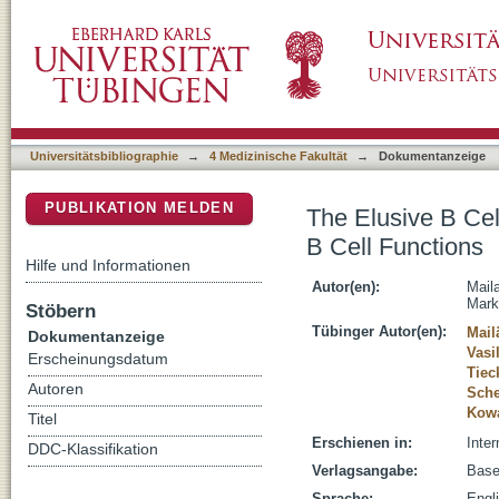
The Elusive B Cell Antigen in Multiple Scler
DSpace Repositorium (Manakin basiert)
Universitätsbibliographie
→
4 Medizinische Fakultät
→
Dokumentanzeige
PUBLIKATION MELDEN
The Elusive B Cel
B Cell Functions
Hilfe und Informationen
Autor(en):
Maila
Mark
Stöbern
Tübinger Autor(en):
Mail
Dokumentanzeige
Vasi
Erscheinungsdatum
Tiec
Autoren
Sche
Kowa
Titel
Erschienen in:
Inter
DDC-Klassifikation
Verlagsangabe:
Base
Sprache:
Engl