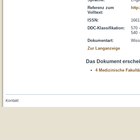
Referenz zum
http
Volltext:
ISSN:
1661
DDC-Klassifikation:
570 
540 
Dokumentart:
Wisse
Zur Langanzeige
Das Dokument erschein
4 Medizinische Fakultä
Kontakt