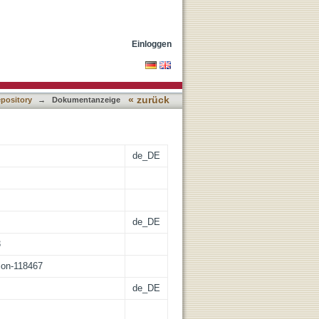
Einloggen
« zurück
epository
→
Dokumentanzeige
de_DE
de_DE
3
tion-118467
de_DE