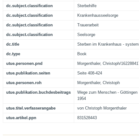
dc.subject.classification
Sterbehilfe
dc.subject.classification
Krankenhausseelsorge
dc.subject.classification
Trauerarbeit
dc.subject.classification
Seelsorge
dc.title
Sterben im Krankenhaus - system
dc.type
Book
utue.personen.pnd
Morgenthaler, Christoph/16228841
utue.publikation.seiten
Seite 408-424
utue.personen.roh
Morgenthaler, Christoph
utue.publikation.buchdesbeitrags
Wege zum Menschen - Göttingen 
1954
utue.titel.verfasserangabe
von Christoph Morgenthaler
utue.artikel.ppn
831528443