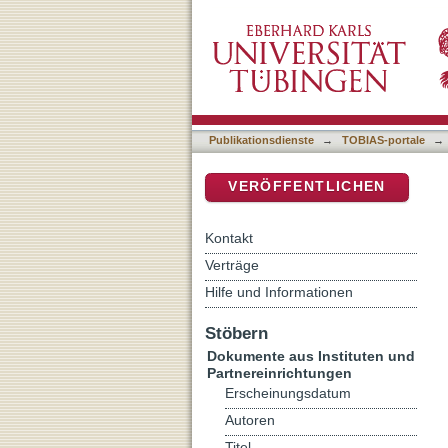
Sterben im Krankenhaus 
DSpace Repositorium (Manakin b
Publikationsdienste
→
TOBIAS-portale
→
VERÖFFENTLICHEN
Kontakt
Verträge
Hilfe und Informationen
Stöbern
Dokumente aus Instituten und
Partnereinrichtungen
Erscheinungsdatum
Autoren
Titel