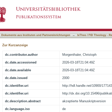
- systemische Aspekte
asiert)
Dokumente aus Instituten und Partnereinrichtungen
→
IxTheo / FID Theology - R
Zur Kurzanzeige
dc.contributor.author
Morgenthaler, Christoph
dc.date.accessioned
2026-03-18T21:04:49Z
dc.date.available
2026-03-18T21:04:49Z
dc.date.issued
2000
dc.identifier.uri
http://hdl.handle.net/10900/17714
dc.identifier.uri
http://dx.doi.org/10.15496/publika
dc.description.abstract
akzeptierte Manuskriptversion
dc.language.iso
de