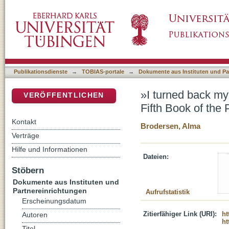
»I turned back my feet to your de­crees« (Psa
DSpace Repositorium (Manakin basiert)
Publikationsdienste
→
TOBIAS-portale
→
Dokumente aus Instituten und Pa
»I turned back my 
VERÖFFENTLICHEN
Fifth Book of the 
Kontakt
Brodersen, Alma
Verträge
Hilfe und Informationen
Dateien:
Stöbern
Dokumente aus Instituten und
Partnereinrichtungen
Aufrufstatistik
Erscheinungsdatum
Zitierfähiger Link (URI):
ht
Autoren
ht
Titel