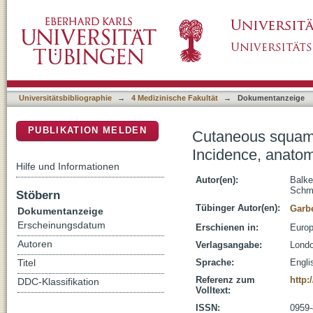
Cutaneous squamous cell carcinoma 1986-201
DSpace Repositorium (Manakin basiert)
and histologic subtypes
Universitätsbibliographie
→
4 Medizinische Fakultät
→
Dokumentanzeige
PUBLIKATION MELDEN
Cutaneous squamo
Incidence, anatomi
Hilfe und Informationen
Autor(en):
Balke
Schmi
Stöbern
Tübinger Autor(en):
Garb
Dokumentanzeige
Erscheinungsdatum
Erschienen in:
Europ
Autoren
Verlagsangabe:
Londo
Sprache:
Engli
Titel
Referenz zum
http:
DDC-Klassifikation
Volltext:
ISSN:
0959