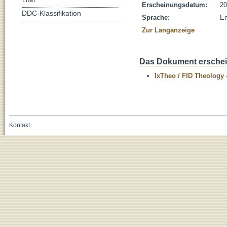
Erscheinungsdatum:
20
DDC-Klassifikation
Sprache:
En
Zur Langanzeige
Das Dokument erschein
IxTheo / FID Theology 
Kontakt