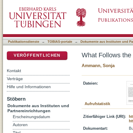
What Follows the Death of the Author? Introd
DSpace Repositorium (Manakin basiert)
Publikationsdienste
→
TOBIAS-portale
→
Dokumente aus Instituten und Pa
What Follows the 
VERÖFFENTLICHEN
Ammann, Sonja
Kontakt
Verträge
Dateien:
Hilfe und Informationen
Stöbern
Aufrufstatistik
Dokumente aus Instituten und
Partnereinrichtungen
Zitierfähiger Link (URI):
ht
Erscheinungsdatum
ht
Autoren
Dokumentart:
B
Titel