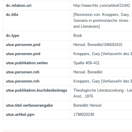
dc.relation.uri
http://www.thlz.com/artikel/21442
dc.title
[Rezension von: Knoppers, Gary,
Samaria in postmonarchic times : 
and Literatures]
dc.type
Book
utue.personen.pnd
Hensel, Benedikt/346692415
utue.personen.pnd
Knoppers, Gary [VerfasserIn des
utue.publikation.seiten
Spalte 409–411
utue.personen.roh
Hensel, Benedikt
utue.personen.roh
Knoppers, Gary [VerfasserIn des
utue.publikation.buchdesbeitrags
Theologische Literaturzeitung - Le
Anst., 1876
utue.titel.verfasserangabe
Benedikt Hensel
utue.artikel.ppn
1798020238