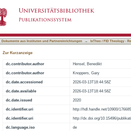
, Gary, 1956-2018, Judah and Samaria in post
asiert)
eratures]
Dokumente aus Instituten und Partnereinrichtungen
→
IxTheo / FID Theology - R
Zur Kurzanzeige
dc.contributor.author
Hensel, Benedikt
dc.contributor.author
Knoppers, Gary
dc.date.accessioned
2026-03-13T18:44:58Z
dc.date.available
2026-03-13T18:44:58Z
dc.date.issued
2020
dc.identifier.uri
http://hdl.handle.net/10900/17668
dc.identifier.uri
http://dx.doi.org/10.15496/publika
dc.language.iso
de