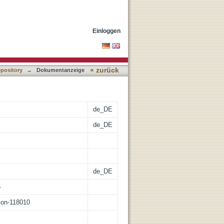
monarchic times : Essays
Einloggen
« zurück
epository
→
Dokumentanzeige
de_DE
de_DE
de_DE
5
tion-118010