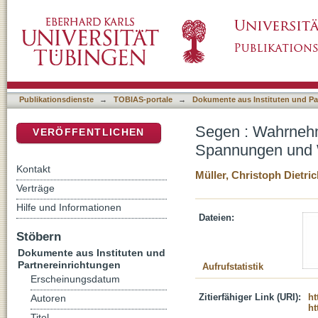
Segen : Wahrnehmung der Ambivalenzen, A
DSpace Repositorium (Manakin basiert)
Publikationsdienste
→
TOBIAS-portale
→
Dokumente aus Instituten und Pa
Segen : Wahrnehm
VERÖFFENTLICHEN
Spannungen und 
Kontakt
Müller, Christoph Dietri
Verträge
Hilfe und Informationen
Dateien:
Stöbern
Dokumente aus Instituten und
Partnereinrichtungen
Aufrufstatistik
Erscheinungsdatum
Zitierfähiger Link (URI):
ht
Autoren
ht
Titel