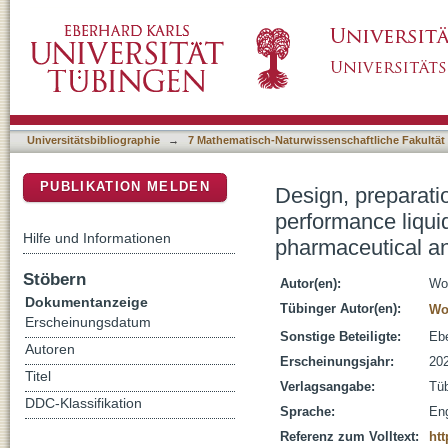
Design, preparation and characterization of s
DSpace Repositorium (Manakin basiert)
chromatography and their application in phar
Universitätsbibliographie
→
7 Mathematisch-Naturwissenschaftliche Fakultät
PUBLIKATION MELDEN
Design, preparatio
performance liqui
Hilfe und Informationen
pharmaceutical an
Stöbern
Autor(en):
Wol
Dokumentanzeige
Tübinger Autor(en):
Wo
Erscheinungsdatum
Sonstige Beteiligte:
Ebe
Autoren
Erscheinungsjahr:
20
Titel
Verlagsangabe:
Tü
DDC-Klassifikation
Sprache:
Eng
Referenz zum Volltext:
htt