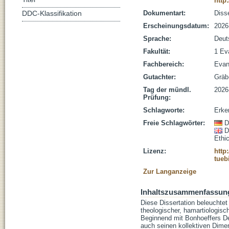
http
Dokumentart:
Disse
DDC-Klassifikation
Erscheinungsdatum:
2026
Sprache:
Deut
Fakultät:
1 Ev
Fachbereich:
Evan
Gutachter:
Gräb-
Tag der mündl.
2026
Prüfung:
Schlagworte:
Erken
Freie Schlagwörter:
D
D
Ethi
Lizenz:
http
tueb
Zur Langanzeige
Inhaltszusammenfassun
Diese Dissertation beleuchtet
theologischer, hamartiologisch
Beginnend mit Bonhoeffers Defi
auch seinen kollektiven Dime