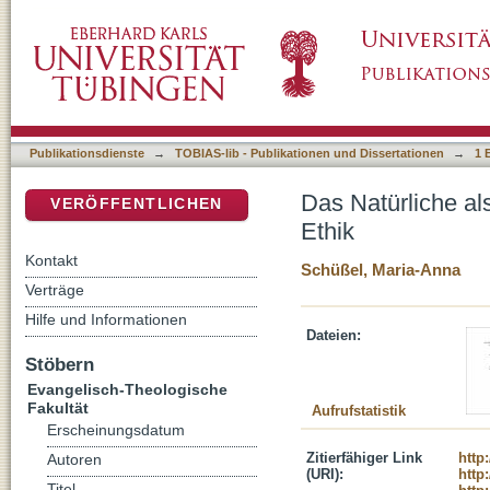
Das Natürliche als epistemologischer Begriff 
DSpace Repositorium (Manakin basiert)
Publikationsdienste
→
TOBIAS-lib - Publikationen und Dissertationen
→
1 
Das Natürliche als
VERÖFFENTLICHEN
Ethik
Kontakt
Schüßel, Maria-Anna
Verträge
Hilfe und Informationen
Dateien:
Stöbern
Evangelisch-Theologische
Fakultät
Aufrufstatistik
Erscheinungsdatum
Zitierfähiger Link
http
Autoren
(URI):
http
Titel