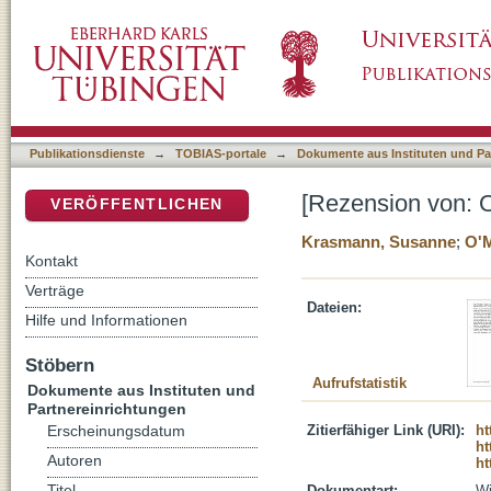
[Rezension von: O'Malley, Pat, Risk, uncert
DSpace Repositorium (Manakin basiert)
Publikationsdienste
→
TOBIAS-portale
→
Dokumente aus Instituten und Pa
[Rezension von: O
VERÖFFENTLICHEN
Krasmann, Susanne
;
O'M
Kontakt
Verträge
Dateien:
Hilfe und Informationen
Stöbern
Aufrufstatistik
Dokumente aus Instituten und
Partnereinrichtungen
Zitierfähiger Link (URI):
ht
Erscheinungsdatum
ht
Autoren
ht
Titel
Dokumentart:
Wi