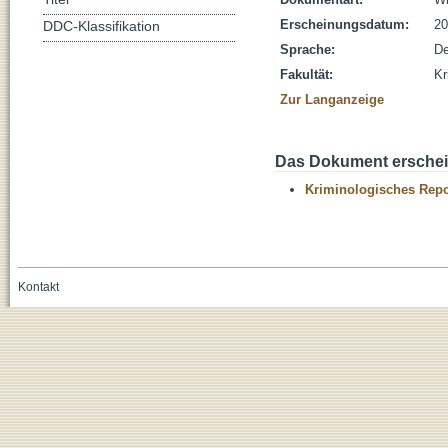
Erscheinungsdatum:
20
DDC-Klassifikation
Sprache:
De
Fakultät:
Kr
Zur Langanzeige
Das Dokument erschein
Kriminologisches Repo
Kontakt