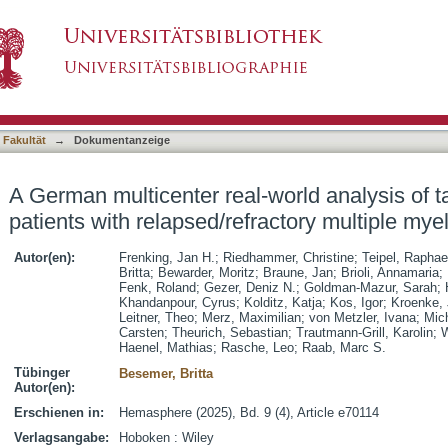
world analysis of talquetamab in 138 patients 
asiert)
 Fakultät
→
Dokumentanzeige
A German multicenter real-world analysis of 
patients with relapsed/refractory multiple my
Autor(en):
Frenking, Jan H.
;
Riedhammer, Christine
;
Teipel, Raphae
Britta
;
Bewarder, Moritz
;
Braune, Jan
;
Brioli, Annamaria
;
Fenk, Roland
;
Gezer, Deniz N.
;
Goldman-Mazur, Sarah
;
Khandanpour, Cyrus
;
Kolditz, Katja
;
Kos, Igor
;
Kroenke,
Leitner, Theo
;
Merz, Maximilian
;
von Metzler, Ivana
;
Mich
Carsten
;
Theurich, Sebastian
;
Trautmann-Grill, Karolin
;
W
Haenel, Mathias
;
Rasche, Leo
;
Raab, Marc S.
Tübinger
Besemer, Britta
Autor(en):
Erschienen in:
Hemasphere (2025), Bd. 9 (4), Article e70114
Verlagsangabe:
Hoboken : Wiley