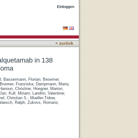
with relapsed/refractory
Einloggen
« zurück
talquetamab in 138
eloma
l
;
Bassermann, Florian
;
Besemer,
Brunner, Franziska
;
Dampmann, Maria
;
Hanoun, Christine
;
Hoegner, Marion
;
 Jan
;
Kull, Miriam
;
Landrin, Valentine
;
el, Christian S.
;
Mueller-Tidow,
aesch, Ralph
;
Zukovs, Romans
;