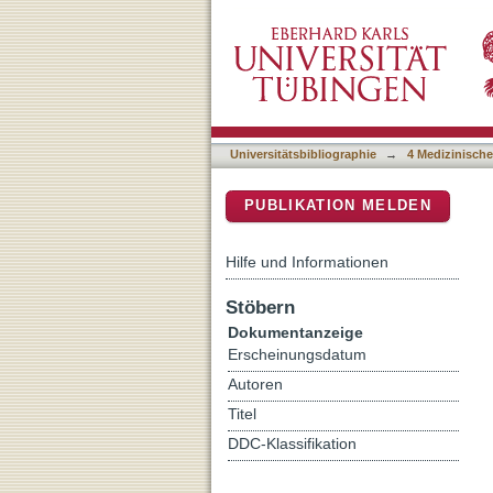
A German multicenter real-
DSpace Repositorium (Manakin b
multiple myeloma
Universitätsbibliographie
→
4 Medizinische
PUBLIKATION MELDEN
Hilfe und Informationen
Stöbern
Dokumentanzeige
Erscheinungsdatum
Autoren
Titel
DDC-Klassifikation