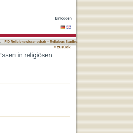
mmenhängen im antiken
Einloggen
→
FID Religionswissenschaft – Religious Studies
« zurück
ssen in religiösen
m