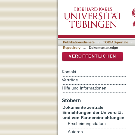
Sakrale Mähler zwischen 
DSpace Repositorium (Manakin b
Mittelmeerraum
Publikationsdienste
→
TOBIAS-portale
→
Repository
→
Dokumentanzeige
VERÖFFENTLICHEN
Kontakt
Verträge
Hilfe und Informationen
Stöbern
Dokumente zentraler
Einrichtungen der Universität
und von Partnereinrichtungen
Erscheinungsdatum
Autoren