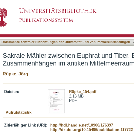
Euphrat und Tiber. Essen in religiösen Zusa
asiert)
Dokumente zentraler Einrichtungen der Universität und von Partnereinrichtungen
Sakrale Mähler zwischen Euphrat und Tiber. E
Zusammenhängen im antiken Mittelmeerrau
Rüpke, Jörg
Dateien:
Rüpke_154.pdf
2.13 MB
PDF
Aufrufstatistik
Zitierfähiger Link (URI):
http://hdl.handle.net/10900/176397
http://dx.doi.org/10.15496/publikation-117722