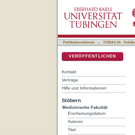
Tübinger Register für Fa
DSpace Repositorium (Manakin b
– Existieren relevante S
Publikationsdienste
→
TOBIAS-lib - Publik
VERÖFFENTLICHEN
Kontakt
Verträge
Hilfe und Informationen
Stöbern
Medizinische Fakultät
Erscheinungsdatum
Autoren
Titel