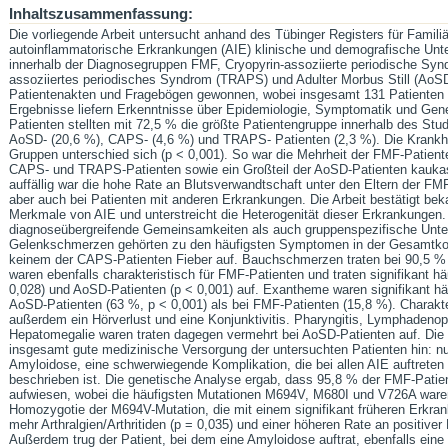
Inhaltszusammenfassung:
Die vorliegende Arbeit untersucht anhand des Tübinger Registers für Famil
autoinflammatorische Erkrankungen (AIE) klinische und demografische Unt
innerhalb der Diagnosegruppen FMF, Cryopyrin-assoziierte periodische Sy
assoziiertes periodisches Syndrom (TRAPS) und Adulter Morbus Still (AoSD
Patientenakten und Fragebögen gewonnen, wobei insgesamt 131 Patienten in
Ergebnisse liefern Erkenntnisse über Epidemiologie, Symptomatik und Gen
Patienten stellten mit 72,5 % die größte Patientengruppe innerhalb des Stud
AoSD- (20,6 %), CAPS- (4,6 %) und TRAPS- Patienten (2,3 %). Die Krankhe
Gruppen unterschied sich (p < 0,001). So war die Mehrheit der FMF-Patienten
CAPS- und TRAPS-Patienten sowie ein Großteil der AoSD-Patienten kauka
auffällig war die hohe Rate an Blutsverwandtschaft unter den Eltern der FMF
aber auch bei Patienten mit anderen Erkrankungen. Die Arbeit bestätigt be
Merkmale von AIE und unterstreicht die Heterogenität dieser Erkrankungen
diagnoseübergreifende Gemeinsamkeiten als auch gruppenspezifische Unt
Gelenkschmerzen gehörten zu den häufigsten Symptomen in der Gesamtkoho
keinem der CAPS-Patienten Fieber auf. Bauchschmerzen traten bei 90,5 %
waren ebenfalls charakteristisch für FMF-Patienten und traten signifikant ha
0,028) und AoSD-Patienten (p < 0,001) auf. Exantheme waren signifikant ha
AoSD-Patienten (63 %, p < 0,001) als bei FMF-Patienten (15,8 %). Charakte
außerdem ein Hörverlust und eine Konjunktivitis. Pharyngitis, Lymphadeno
Hepatomegalie waren traten dagegen vermehrt bei AoSD-Patienten auf. Die 
insgesamt gute medizinische Versorgung der untersuchten Patienten hin: nur
Amyloidose, eine schwerwiegende Komplikation, die bei allen AIE auftrete
beschrieben ist. Die genetische Analyse ergab, dass 95,8 % der FMF-Pat
aufwiesen, wobei die häufigsten Mutationen M694V, M680I und V726A waren.
Homozygotie der M694V-Mutation, die mit einem signifikant früheren Erkran
mehr Arthralgien/Arthritiden (p = 0,035) und einer höheren Rate an positive
Außerdem trug der Patient, bei dem eine Amyloidose auftrat, ebenfalls ei