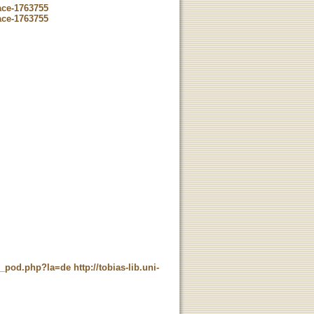
ace-1763755
ace-1763755
ne_pod.php?la=de
http://tobias-lib.uni-