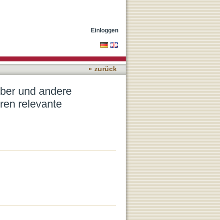
ammatorische Erkrankungen
Einloggen
« zurück
ieber und andere
ren relevante