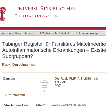
miliäres Mittelmeerfieber und andere Autoinfl
asiert)
ubgruppen?
ationen und Dissertationen
→
4 Medizinische Fakultät
→
Dokumentanzeige
Tübinger Register für Familiäres Mittelmeerf
Autoinflammatorische Erkrankungen – Existie
Subgruppen?
Reck, Dorothea Ines
Dateien:
DA_Reck_FMF_AIE_2026_.pdf
1.95 MB
PDF
Aufrufstatistik
Zitierfähiger Link
http://hdl.handle.net/10900/176375