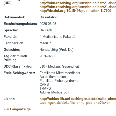
(URI):
http://nbn-resolving.org/urn:nbn:de:bsz:21-dsp
http://nbn-resolving.org/urn:nbn:de:bsz:21-dsp
http://dx.doi.org/10.15496/publikation-117700
Dokumentart:
Dissertation
Erscheinungsdatum:
2026-03-05
Sprache:
Deutsch
Fakultät:
4 Medizinische Fakultät
Fachbereich:
Medizin
Gutachter:
Henes, Jörg (Prof. Dr.)
Tag der mündl.
2026-02-06
Prüfung:
DDC-Klassifikation:
610 - Medizin, Gesundheit
Freie Schlagwörter:
Familiäres Mittelmeerfieber
Autoinflammation
Familiäre Fiebersyndrome
CAPS
TRAPS
Adulter Morbus Still
Lizenz:
http://tobias-lib.uni-tuebingen.de/doku/lic_oh
tuebingen.de/doku/lic_ohne_pod.php?la=en
Zur Langanzeige