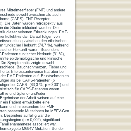
iäres Mittelmeerfieber (FMF) und andere
erschiede sowohl zwischen als auch
ndrome (CAPS), TNF-Rezeptor-
). Die Daten wurden retrospektiv aus
 die Studie inkludiert wurden. Die
etik dieser seltenen Erkrankungen. FMF-
ienkollektivs dar. Darauf folgen von
itsverteilung zwischen den ethnischen
 türkischer Herkunft (74,7 %), während
sischer Herkunft waren. Besonders
-Patienten türkischer Herkunft (31 %),
kannte epidemiologische und klinische
. Die Symptomatik zeigte sowohl
erschiede. Bauchschmerzen, Fieber und
rte. Interessanterweise trat aber bei
 der FMF-Patienten auf. Brustschmerzen
̈ufiger als bei CAPS-Patienten (p =
̈ufiger bei CAPS- (83,3 %, p =0,001) und
ristisch für CAPS-Patienten waren
pathie und Spleno- und/oder
Ergebnisse der Arbeit weisen auf eine
 ein Patient entwickelte eine
n kann und insbesondere bei FMF
ienten passende Mutationen im MEFV-Gen
 Besonders auffällig war die
kungsbeginn (p = 0,002), signifikant
r Familienanamnese assoziiert war.
ne homozygote M694V-Mutation. Bei der