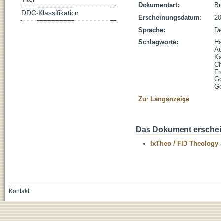
Dokumentart:
B
DDC-Klassifikation
Erscheinungsdatum:
20
Sprache:
De
Schlagworte:
Ha
Au
Ka
Ch
Fr
Go
Ge
Zur Langanzeige
Das Dokument erschein
IxTheo / FID Theology 
Kontakt