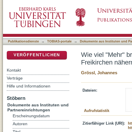
Wie viel "Mehr" braucht die Kirche? : charis
DSpace Repositorium (Manakin basiert)
Publikationsdienste
→
TOBIAS-portale
→
Dokumente aus Instituten und Pa
Wie viel "Mehr" b
VERÖFFENTLICHEN
Freikirchen näher
Kontakt
Grössl, Johannes
Verträge
Hilfe und Informationen
Dateien:
Stöbern
Dokumente aus Instituten und
Partnereinrichtungen
Aufrufstatistik
Erscheinungsdatum
Zitierfähiger Link (URI):
ht
Autoren
ht
Titel