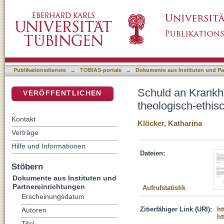
Schuld an Krankheit? : Herausforderungen der
DSpace Repositorium (Manakin basiert)
Reflexion
Publikationsdienste
→
TOBIAS-portale
→
Dokumente aus Instituten und Pa
Schuld an Krankhe
VERÖFFENTLICHEN
theologisch-ethis
Kontakt
Klöcker, Katharina
Verträge
Hilfe und Informationen
Dateien:
Stöbern
Dokumente aus Instituten und
Partnereinrichtungen
Aufrufstatistik
Erscheinungsdatum
Zitierfähiger Link (URI):
ht
Autoren
ht
Titel