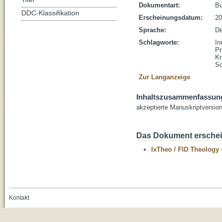
Dokumentart:
B
DDC-Klassifikation
Erscheinungsdatum:
20
Sprache:
De
Schlagworte:
In
Pr
Kr
Sc
Zur Langanzeige
Inhaltszusammenfassun
akzeptierte Manuskriptversio
Das Dokument erschein
IxTheo / FID Theology 
Kontakt