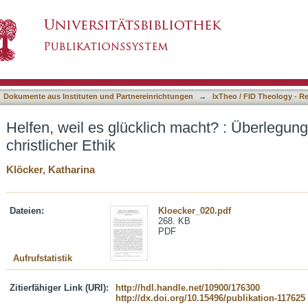
macht? : Überlegungen zur Motivationskraft chri
asiert)
Dokumente aus Instituten und Partnereinrichtungen
→
IxTheo / FID Theology - R
Helfen, weil es glücklich macht? : Überlegung
christlicher Ethik
Klöcker, Katharina
Dateien:
Kloecker_020.pdf
268. KB
PDF
Aufrufstatistik
Zitierfähiger Link (URI):
http://hdl.handle.net/10900/176300
http://dx.doi.org/10.15496/publikation-117625