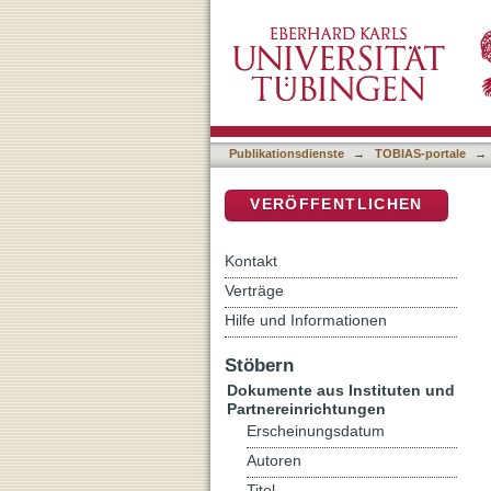
Helfen, weil es glücklich 
DSpace Repositorium (Manakin b
Publikationsdienste
→
TOBIAS-portale
→
VERÖFFENTLICHEN
Kontakt
Verträge
Hilfe und Informationen
Stöbern
Dokumente aus Instituten und
Partnereinrichtungen
Erscheinungsdatum
Autoren
Titel