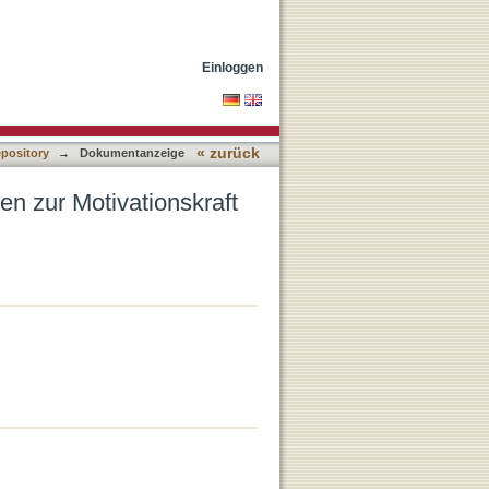
stlicher Ethik
Einloggen
« zurück
epository
→
Dokumentanzeige
en zur Motivationskraft