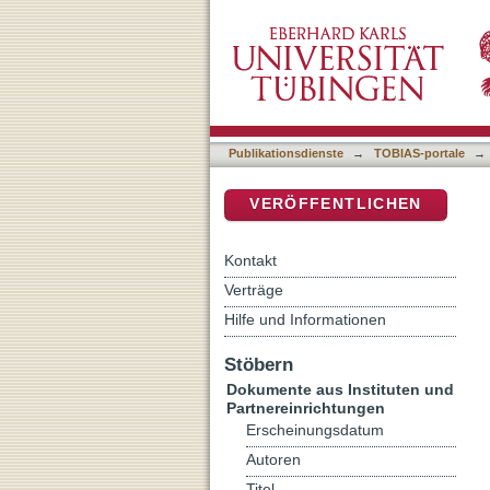
Erlösung von der Last der
DSpace Repositorium (Manakin b
ethischer Reflexion
Publikationsdienste
→
TOBIAS-portale
→
VERÖFFENTLICHEN
Kontakt
Verträge
Hilfe und Informationen
Stöbern
Dokumente aus Instituten und
Partnereinrichtungen
Erscheinungsdatum
Autoren
Titel