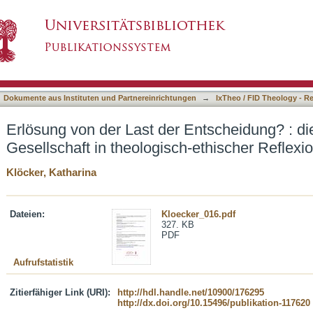
 Entscheidung? : die Algorithmisierung der Gese
asiert)
Dokumente aus Instituten und Partnereinrichtungen
→
IxTheo / FID Theology - R
Erlösung von der Last der Entscheidung? : di
Gesellschaft in theologisch-ethischer Reflexi
Klöcker, Katharina
Dateien:
Kloecker_016.pdf
327. KB
PDF
Aufrufstatistik
Zitierfähiger Link (URI):
http://hdl.handle.net/10900/176295
http://dx.doi.org/10.15496/publikation-117620