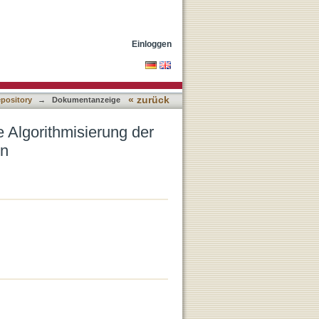
llschaft in theologisch-
Einloggen
« zurück
epository
→
Dokumentanzeige
e Algorithmisierung der
on