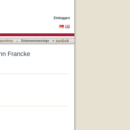
Einloggen
« zurück
epository
→
Dokumentanzeige
nn Francke