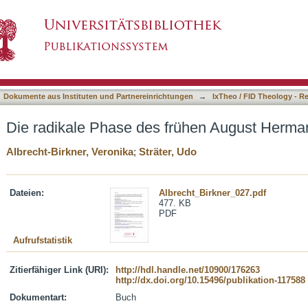
rühen August Hermann Francke
asiert)
Dokumente aus Instituten und Partnereinrichtungen
→
IxTheo / FID Theology - R
Die radikale Phase des frühen August Herma
Albrecht-Birkner, Veronika
;
Sträter, Udo
Dateien:
Albrecht_Birkner_027.pdf
477. KB
PDF
Aufrufstatistik
Zitierfähiger Link (URI):
http://hdl.handle.net/10900/176263
http://dx.doi.org/10.15496/publikation-117588
Dokumentart:
Buch