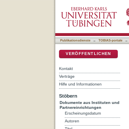
Die radikale Phase des f
DSpace Repositorium (Manakin b
Publikationsdienste
→
TOBIAS-portale
→
VERÖFFENTLICHEN
Kontakt
Verträge
Hilfe und Informationen
Stöbern
Dokumente aus Instituten und
Partnereinrichtungen
Erscheinungsdatum
Autoren
Titel