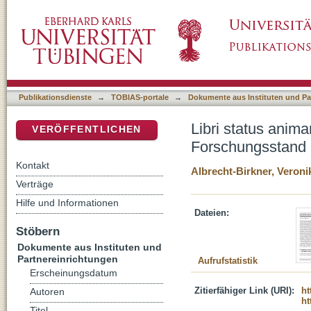
Libri status animarum - Seelenbeschreibunge
DSpace Repositorium (Manakin basiert)
Publikationsdienste
→
TOBIAS-portale
→
Dokumente aus Instituten und Pa
Libri status anim
VERÖFFENTLICHEN
Forschungsstand
Kontakt
Albrecht-Birkner, Veroni
Verträge
Hilfe und Informationen
Dateien:
Stöbern
Dokumente aus Instituten und
Partnereinrichtungen
Aufrufstatistik
Erscheinungsdatum
Zitierfähiger Link (URI):
ht
Autoren
ht
Titel