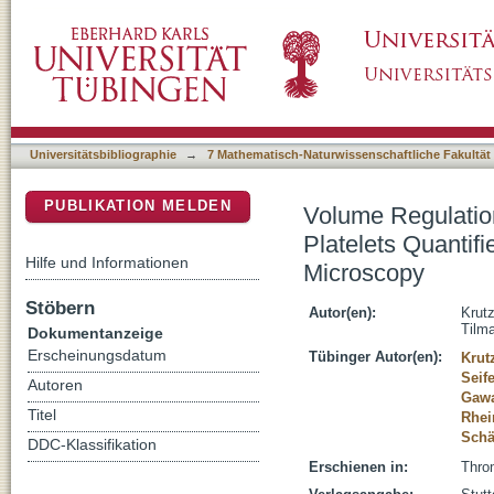
Volume Regulation and Nonosmotic Volume of
DSpace Repositorium (Manakin basiert)
Speed Scanning Ion Conductance Microsco
Universitätsbibliographie
→
7 Mathematisch-Naturwissenschaftliche Fakultät
PUBLIKATION MELDEN
Volume Regulatio
Platelets Quanti
Hilfe und Informationen
Microscopy
Stöbern
Autor(en):
Krut
Tilm
Dokumentanzeige
Erscheinungsdatum
Tübinger Autor(en):
Krut
Seife
Autoren
Gawa
Titel
Rhei
Schä
DDC-Klassifikation
Erschienen in:
Thro