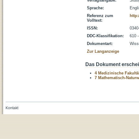
Verlagsangabe:
Stut
Sprache:
Engl
Referenz zum
http
Volltext:
ISSN:
0340
DDC-Klassifikation:
610 
Dokumentart:
Wisse
Zur Langanzeige
Das Dokument erschein
4 Medizinische Fakultä
7 Mathematisch-Naturwi
Kontakt