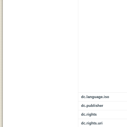
dc.language.iso
dc.publisher
dc.rights
dc.rights.uri