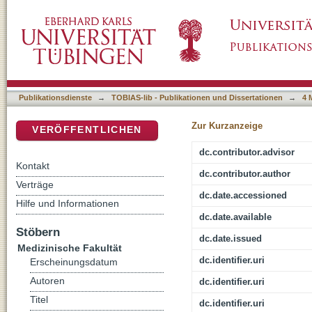
Einfluss von Teamführung auf die pädiatrisc
DSpace Repositorium (Manakin basiert)
Schocks - Training in high-fidelity Simulation
Publikationsdienste
→
TOBIAS-lib - Publikationen und Dissertationen
→
4 
Zur Kurzanzeige
VERÖFFENTLICHEN
dc.contributor.advisor
Kontakt
dc.contributor.author
Verträge
dc.date.accessioned
Hilfe und Informationen
dc.date.available
Stöbern
dc.date.issued
Medizinische Fakultät
dc.identifier.uri
Erscheinungsdatum
Autoren
dc.identifier.uri
Titel
dc.identifier.uri