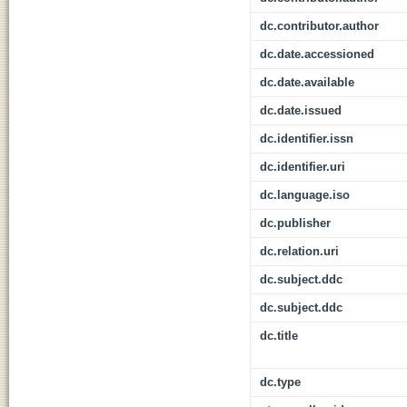
dc.contributor.author
dc.date.accessioned
dc.date.available
dc.date.issued
dc.identifier.issn
dc.identifier.uri
dc.language.iso
dc.publisher
dc.relation.uri
dc.subject.ddc
dc.subject.ddc
dc.title
dc.type