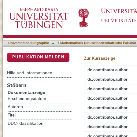
SNAr Reactive Pyrazine Derivatives as p53-
DSpace Repositorium (Manakin basiert)
Universitätsbibliographie
→
7 Mathematisch-Naturwissenschaftliche Fakultät
PUBLIKATION MELDEN
Zur Kurzanzeige
dc.contributor.author
Hilfe und Informationen
dc.contributor.author
Stöbern
dc.contributor.author
Dokumentanzeige
dc.contributor.author
Erscheinungsdatum
Autoren
dc.contributor.author
Titel
dc.contributor.author
DDC-Klassifikation
dc.contributor.author
dc.contributor.author