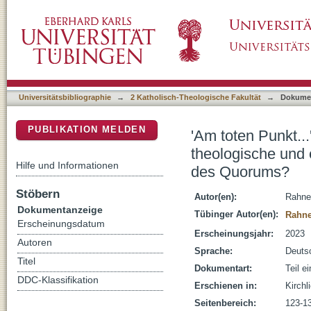
'Am toten Punkt...' und wie wir dorthin geko
DSpace Repositorium (Manakin basiert)
Bedeutung hat das Nicht-Erreichen des Qu
Universitätsbibliographie
→
2 Katholisch-Theologische Fakultät
→
Dokume
PUBLIKATION MELDEN
'Am toten Punkt..
theologische und 
Hilfe und Informationen
des Quorums?
Stöbern
Autor(en):
Rahne
Dokumentanzeige
Tübinger Autor(en):
Rahne
Erscheinungsdatum
Erscheinungsjahr:
2023
Autoren
Sprache:
Deuts
Titel
Dokumentart:
Teil e
DDC-Klassifikation
Erschienen in:
Kirchl
Seitenbereich:
123-1