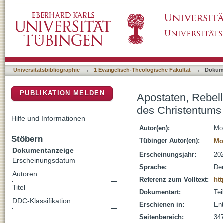
Apostaten, Rebellen, Götzendiener : Jeshaj
DSpace Repositorium (Manakin basiert)
Universitätsbibliographie
→
1 Evangelisch-Theologische Fakultät
→
Dokum
PUBLIKATION MELDEN
Apostaten, Rebell
des Christentums
Hilfe und Informationen
Autor(en):
Mor
Stöbern
Tübinger Autor(en):
Mo
Dokumentanzeige
Erscheinungsjahr:
20
Erscheinungsdatum
Sprache:
De
Autoren
Referenz zum Volltext:
htt
Titel
Dokumentart:
Tei
DDC-Klassifikation
Erschienen in:
Ent
Seitenbereich:
34