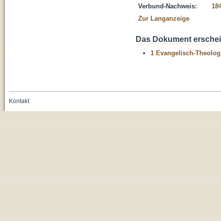
Verbund-Nachweis:
18
Zur Langanzeige
Das Dokument erschein
1 Evangelisch-Theolog
Kontakt