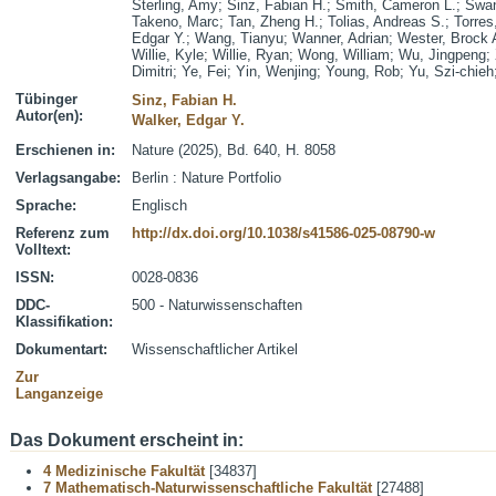
Sterling, Amy
;
Sinz, Fabian H.
;
Smith, Cameron L.
;
Swan
Takeno, Marc
;
Tan, Zheng H.
;
Tolias, Andreas S.
;
Torres
Edgar Y.
;
Wang, Tianyu
;
Wanner, Adrian
;
Wester, Brock 
Willie, Kyle
;
Willie, Ryan
;
Wong, William
;
Wu, Jingpeng
;
Dimitri
;
Ye, Fei
;
Yin, Wenjing
;
Young, Rob
;
Yu, Szi-chieh
Tübinger
Sinz, Fabian H.
Autor(en):
Walker, Edgar Y.
Erschienen in:
Nature (2025), Bd. 640, H. 8058
Verlagsangabe:
Berlin : Nature Portfolio
Sprache:
Englisch
Referenz zum
http://dx.doi.org/10.1038/s41586-025-08790-w
Volltext:
ISSN:
0028-0836
DDC-
500 - Naturwissenschaften
Klassifikation:
Dokumentart:
Wissenschaftlicher Artikel
Zur
Langanzeige
Das Dokument erscheint in:
4 Medizinische Fakultät
[34837]
7 Mathematisch-Naturwissenschaftliche Fakultät
[27488]