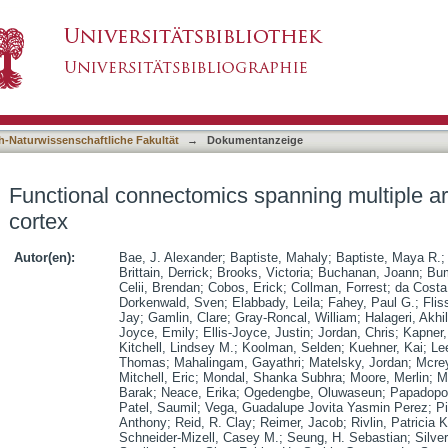
panning multiple areas of mouse visual cortex
asiert)
h-Naturwissenschaftliche Fakultät
→
Dokumentanzeige
Functional connectomics spanning multiple a
cortex
Autor(en):
Bae, J. Alexander
;
Baptiste, Mahaly
;
Baptiste, Maya R.
Brittain, Derrick
;
Brooks, Victoria
;
Buchanan, Joann
;
Bum
Celii, Brendan
;
Cobos, Erick
;
Collman, Forrest
;
da Costa
Dorkenwald, Sven
;
Elabbady, Leila
;
Fahey, Paul G.
;
Flis
Jay
;
Gamlin, Clare
;
Gray-Roncal, William
;
Halageri, Akhi
Joyce, Emily
;
Ellis-Joyce, Justin
;
Jordan, Chris
;
Kapner,
Kitchell, Lindsey M.
;
Koolman, Selden
;
Kuehner, Kai
;
Le
Thomas
;
Mahalingam, Gayathri
;
Matelsky, Jordan
;
Mcre
Mitchell, Eric
;
Mondal, Shanka Subhra
;
Moore, Merlin
;
M
Barak
;
Neace, Erika
;
Ogedengbe, Oluwaseun
;
Papadopou
Patel, Saumil
;
Vega, Guadalupe Jovita Yasmin Perez
;
P
Anthony
;
Reid, R. Clay
;
Reimer, Jacob
;
Rivlin, Patricia K
Schneider-Mizell, Casey M.
;
Seung, H. Sebastian
;
Silve