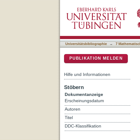
Functional connectomics s
DSpace Repositorium (Manakin b
Universitätsbibliographie
→
7 Mathematisc
PUBLIKATION MELDEN
Hilfe und Informationen
Stöbern
Dokumentanzeige
Erscheinungsdatum
Autoren
Titel
DDC-Klassifikation