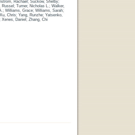
strom, Rachael
;
Suckow, Shelby
;
, Russel
;
Turner, Nicholas L.
;
Walker,
A.
;
Williams, Grace
;
Williams, Sarah
;
Xu, Chris
;
Yang, Runzhe
;
Yatsenko,
;
Xenes, Daniel
;
Zhang, Chi