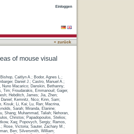
Einloggen
« zurück
reas of mouse visual
;
Bishop, Caitlyn A.
;
Bodor, Agnes L.
;
barger, Daniel J.
;
Castro, Manuel A.
;
, Nuno Macarico
;
Danskin, Bethanny
;
s, Tim
;
Froudarakis, Emmanouil
;
Gager,
lesh
;
Hebditch, James
;
Jia, Zhen
;
 Daniel
;
Kemnitz, Nico
;
Kinn, Sam
;
e, Kisuk
;
Li, Kai
;
Lu, Ran
;
Macrina,
ynolds, Sarah
;
Miranda, Elanine
;
u, Shang
;
Muhammad, Taliah
;
Nehoran,
los, Christos
;
Papadopoulos, Stelios
;
itkow, Xaq
;
Popovych, Sergiy
;
Ramos,
.
;
Rose, Victoria
;
Sauter, Zachary M.
;
rman, Ben
;
Silversmith, William
;