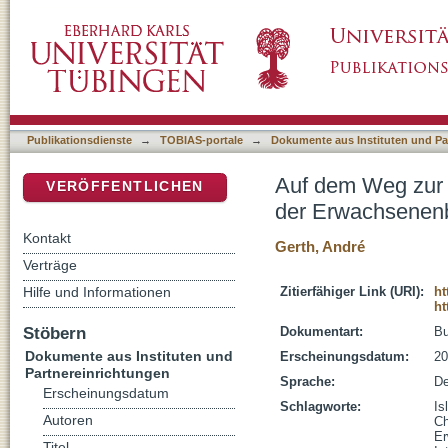
Auf dem Weg zur Lernpartnerschaft : christl
DSpace Repositorium (Manakin basiert)
in Akademien
Publikationsdienste
→
TOBIAS-portale
→
Dokumente aus Instituten und Pa
Auf dem Weg zur Le
VERÖFFENTLICHEN
der Erwachsenenb
Kontakt
Gerth, André
Verträge
Hilfe und Informationen
Zitierfähiger Link (URI):
ht
ht
Stöbern
Dokumentart:
B
Dokumente aus Instituten und
Erscheinungsdatum:
20
Partnereinrichtungen
Sprache:
De
Erscheinungsdatum
Schlagworte:
Is
Autoren
Ch
Er
Titel